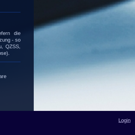
efern die
zung - so
ou, QZSS,
se).
are
Login