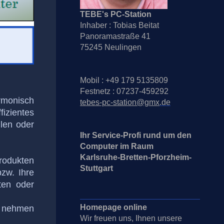
TEBE's PC-Station
Inhaber : Tobias Beitat
Panoramastraße 41
75245 Neulingen
Mobil : +49 179 5135809
Festnetz : 07237-459292
rmonisch
tebes-pc-station@gmx
.de
fizientes
len oder
Ihr Service-Profi rund um den
Computer
im
Raum
Karlsruhe-Bretten-Pforzheim-
rodukten
Stuttgart
zw. Ihre
ten oder
Homepage online
– nehmen
Wir freuen uns, Ihnen unsere