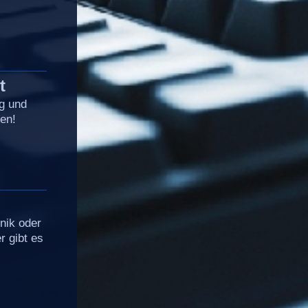
t
ng und
en!
nik oder
r gibt es