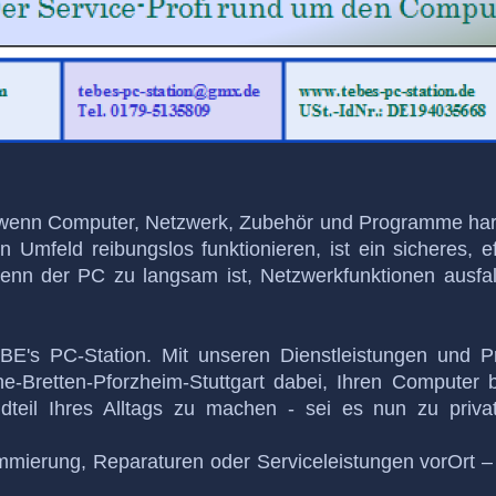
r wenn Computer, Netzwerk, Zubehör und Programme ha
mfeld reibungslos funktionieren, ist ein sicheres, ef
nn der PC zu langsam ist, Netzwerkfunktionen ausfal
E's PC-Station. Mit unseren Dienstleistungen und P
e-Bretten-Pforzheim-Stuttgart dabei, Ihren Computer b
teil Ihres Alltags zu machen - sei es nun zu priva
mmierung, Reparaturen oder Serviceleistungen vorOrt 